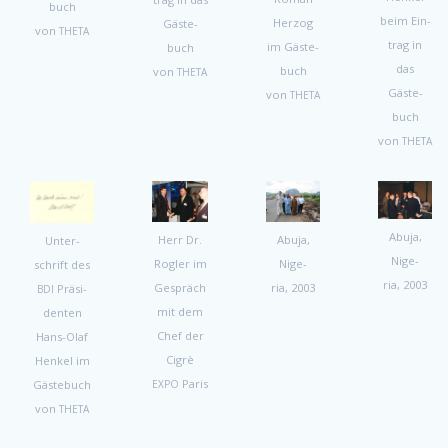
buch
beim Ein­
Her­zog
Gäste­
von
THETA
trag in
im Gäste­
buch
das
buch
von
THETA
Gäste­
von
THETA
buch
von
THETA
Abu­ja,
Herr Dr.
Abu­ja,
Unter­
Nige­
Rogler im
Nige­
schrift des
ria, 2003
Gespräch
ria, 2003
Präsi­
BDI
mit dem
den­ten
Chef der
Hans-Olaf
Cigrè
Henkel im
Paris
EXPO
Gäste­buch
von
THETA