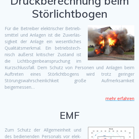
Druckberechnung beim
Störlichtbogen
Für die Betreiber elek­trisch­er Betrieb­
smit­tel und Anla­gen ist die Zuver­läs­
sigkeit der Anlage ein wesentlich­es
Qual­itätsmerk­mal. Ein betrieb­stech­
nisch äußerst kri­tis­ch­er Zus­tand ist
die Licht­bo­gen­beanspruchung im
Kurz­schlussfall. Dem Schutz von Per­so­n­en und Anla­gen beim
Auftreten eines Stör­licht­bo­gens wird trotz geringer
Störungswahrschein­lichkeit große Aufmerk­samkeit
beigemessen…
mehr erfahren
EMF
Zum Schutz der All­ge­mein­heit und
des bedi­enen­den Per­son­als vor elek­