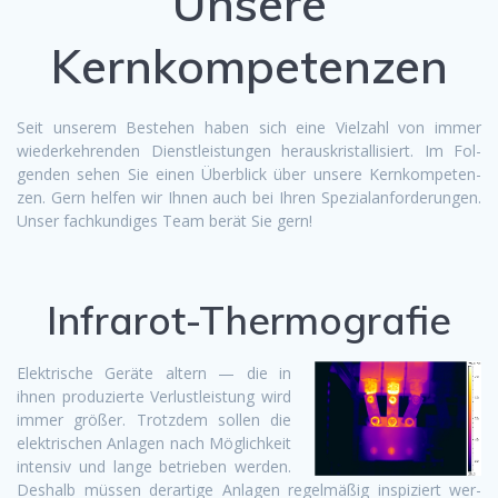
Unsere
Kernkompetenzen
Seit unserem Beste­hen haben sich eine Vielzahl von immer
wiederkehren­den Dien­stleis­tun­gen her­auskristallisiert. Im Fol­
gen­den sehen Sie einen Überblick über unsere Kernkom­pe­ten­
zen. Gern helfen wir Ihnen auch bei Ihren Spezialan­forderun­gen.
Unser fachkundi­ges Team berät Sie gern!
Infrarot-Thermografie
Elek­trische Geräte altern — die in
ihnen pro­duzierte Ver­lustleis­tung wird
immer größer. Trotz­dem sollen die
elek­trischen Anla­gen nach Möglichkeit
inten­siv und lange betrieben wer­den.
Deshalb müssen der­ar­tige Anla­gen regelmäßig inspiziert wer­