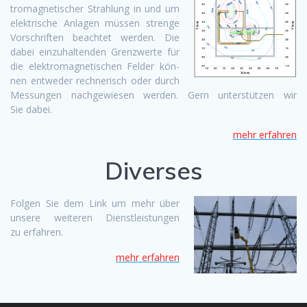
tro­mag­netis­ch­er Strahlung in und um
elek­trische Anla­gen müssen strenge
Vorschriften beachtet wer­den. Die
dabei einzuhal­tenden Gren­zw­erte für
die elek­tro­mag­netis­chen Felder kön­
nen entwed­er rech­ner­isch oder durch
Mes­sun­gen nachgewiesen wer­den. Gern unter­stützen wir
Sie dabei.
mehr erfahren
Diverses
Fol­gen Sie dem Link um mehr über
unsere weit­eren Dien­stleis­tun­gen
zu erfahren.
mehr erfahren