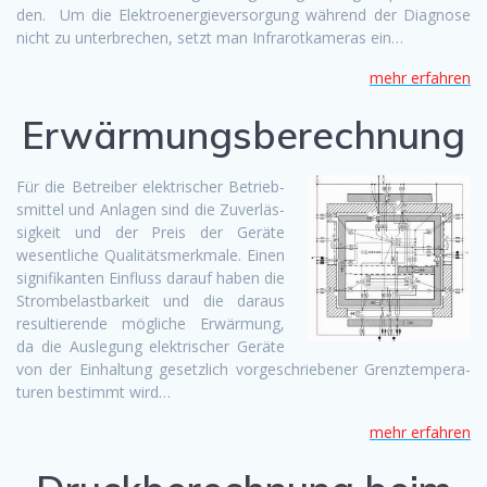
den. Um die Elek­troen­ergiev­er­sorgung während der Diag­nose
nicht zu unter­brechen, set­zt man Infrarotkam­eras ein…
mehr erfahren
Erwärmungsberechnung
Für die Betreiber elek­trisch­er Betrieb­
smit­tel und Anla­gen sind die Zuver­läs­
sigkeit und der Preis der Geräte
wesentliche Qual­itätsmerk­male. Einen
sig­nifikan­ten Ein­fluss darauf haben die
Strombe­last­barkeit und die daraus
resul­tierende mögliche Erwär­mung,
da die Ausle­gung elek­trisch­er Geräte
von der Ein­hal­tung geset­zlich vorgeschrieben­er Gren­ztem­per­a­
turen bes­timmt wird…
mehr erfahren