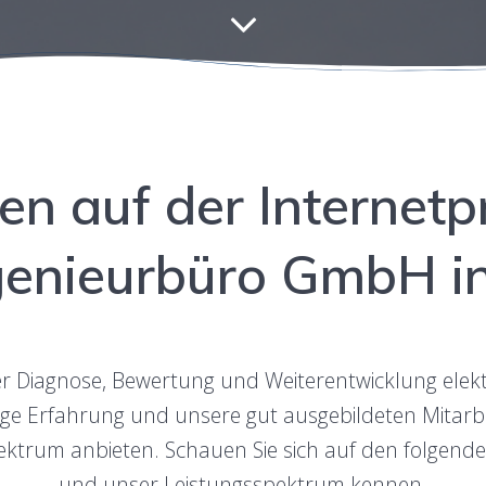
n auf der Inter­net­
e­nieur­büro GmbH i
 Diag­nose, Bew­er­tung und Weit­er­en­twick­lung elek­
e Erfahrung und unsere gut aus­ge­bilde­ten Mitar­beit
pek­trum anbi­eten. Schauen Sie sich auf den fol­gen­d
und unser Leis­tungsspek­trum kennen.