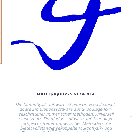
Mehr Erfahren
Multiphysik-Software
Die Mul­ti­­­­­­­­­­­­­­­­­physik-Soft­­­­­­­­­­­­­­­­­ware ist eine uni­versell ein­set­
zbare Sim­u­la­tion­ssoft­ware auf Grund­lage fort­
geschrit­ten­er numerisch­er Methoden.Universell
ein­set­zbare Sim­u­la­tion­ssoft­ware auf Grund­lage
fort­geschrit­ten­er numerisch­er Meth­o­d­en. Sie
bietet voll­ständig gekop­pelte Mul­ti­­­­­­­­­­­­­­­­­physik- und