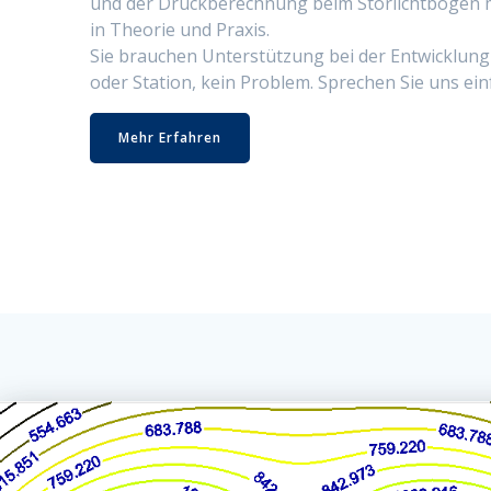
und der Druck­berech­nung beim Stör­licht­bo­gen
in The­o­rie und Prax­is.
Sie brauchen Unter­stützung bei der Entwick­lung 
oder Sta­tion, kein Prob­lem. Sprechen Sie uns ein­
Mehr Erfahren