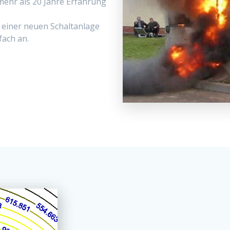
 mehr als 20 Jahre Erfahrung
ein­er neuen Schal­tan­lage
fach an.