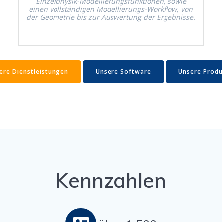
Einzel­­­­­­­­­­­­­­­­­physik-Mod­­­­­­­­­­­­­­­­­el­lierungs­­­­­­­­­­­­­­­­­funk­­­­­­­­­­­­­­­­­tio­­­­­­­­­­­­­­­­­nen, sowie
einen voll­ständi­gen Mod­­­­­­­­­­­­­­­­­el­lierungs-Work­flow, von
der Geome­trie bis zur Auswer­tung der Ergebnisse.
re Dien­stleis­tun­gen
Unsere Soft­ware
Unsere Pro­du
Kennzahlen