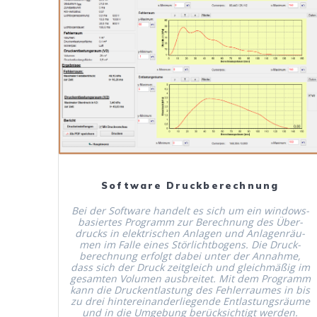
Mehr Erfahren
Software Druckberechnung
Bei der Soft­ware han­delt es sich um ein win­dows­
basiertes Pro­gramm zur Berech­nung des Über­
drucks in elek­trischen Anla­gen und Anla­gen­räu­
men im Falle eines Stör­licht­bo­gens. Die Druck­
berech­nung erfol­gt dabei unter der Annahme,
dass sich der Druck zeit­gle­ich und gle­ich­mäßig im
gesamten Vol­u­men aus­bre­it­et. Mit dem Pro­gramm
kann die Druck­ent­las­tung des Fehler­raumes in bis
zu drei hin­tere­inan­der­liegende Ent­las­tungsräume
und in die Umge­bung berück­sichtigt werden.