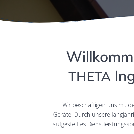
Willkom­me
Ing
THETA
Wir beschäfti­gen uns mit der
Geräte. Durch unsere langjährig
aufgestelltes Dien­stleis­tungss