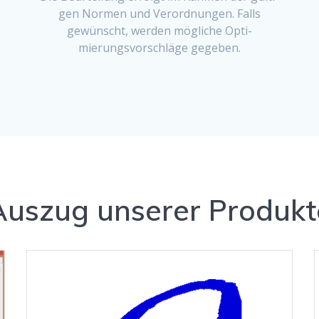
gen Nor­men und Verord­nun­gen. Falls
gewün­scht, wer­den mögliche Opti­
mierungsvorschläge gegeben.
Auszug unserer Produkt