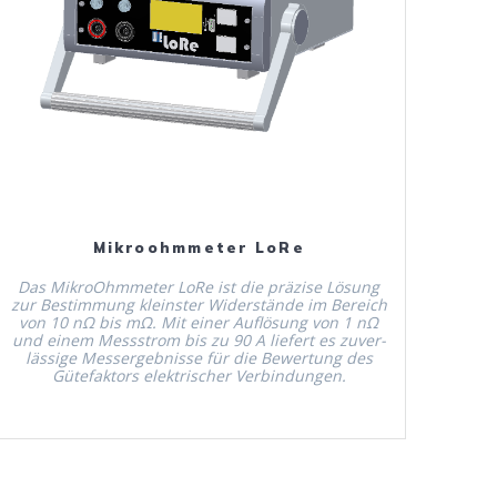
Mehr Erfahren
Mikroohmmeter LoRe
Das MikroOhm­me­ter LoRe ist die präzise Lösung
zur Bes­tim­mung kle­in­ster Wider­stände im Bere­ich
von 10 nΩ bis mΩ. Mit ein­er Auflö­sung von 1 nΩ
und einem Messstrom bis zu 90 A liefert es zuver­
läs­sige Messergeb­nisse für die Bew­er­tung des
Güte­fak­tors elek­trisch­er Verbindungen.