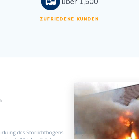
über 1,500
ZUFRIEDENE KUNDEN
m
rkung des Stör­licht­bo­gens