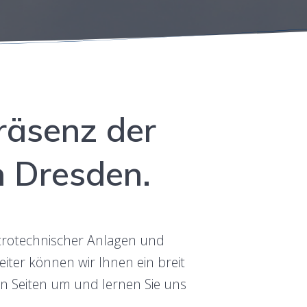
präsenz der
n Dresden.
trotech­nis­ch­er Anla­gen und
­er kön­nen wir Ihnen ein bre­it
en Seit­en um und ler­nen Sie uns